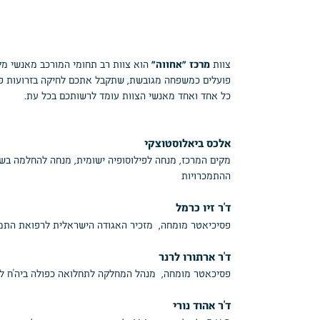
מרכז ״אחווה״
צוות
הוא צוות רב תחומי המורכב מאנשי מקצו
פועלים כמשפחה מגובשת, שתקבל אתכם לחיקה בזרועות פתו
כל אחד ואחד מאנשי הצוות עומד לרשותכם בכל עת.
אלכס ביאלוסטוצקי
ההתמכרויות
ד”ר זיו כרמל
פסיכיאטר מומחה, מזכיר האגודה הישראלית לרפואת התמכר
ד”ר ארתורו לרנר
פסיכאטר מומחה, מנהל המחלקה לתחלואה כפולה ביה”ח לב
ד”ר אהוד נורי