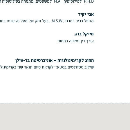
P.H.D לפילוסופיה, M.A למשפטים, מתמחה בפילוסופיה דיאלוגית ומדריך ראשי ב”אבן-דרך” לעצמאות
אבי יקיר
מטפל בכיר במרכז, M.S.W , בעל ותק של מעל 20 שנים בתחום.
מייקל ברג.
עורך דין ומלווה בתחום.
החוג לקרימינולוגיה – אוניברסיטת בר-אילן
שילוב סטודנטים בסטאז׳ לקראת סיום תואר שני בקרימינולוג